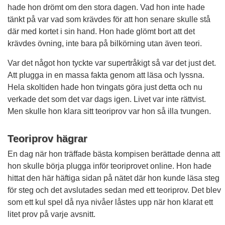
hade hon drömt om den stora dagen. Vad hon inte hade
tänkt på var vad som krävdes för att hon senare skulle stå
där med kortet i sin hand. Hon hade glömt bort att det
krävdes övning, inte bara på bilkörning utan även teori.
Var det något hon tyckte var supertråkigt så var det just det.
Att plugga in en massa fakta genom att läsa och lyssna.
Hela skoltiden hade hon tvingats göra just detta och nu
verkade det som det var dags igen. Livet var inte rättvist.
Men skulle hon klara sitt teoriprov var hon så illa tvungen.
Teoriprov hägrar
En dag när hon träffade bästa kompisen berättade denna att
hon skulle börja plugga inför teoriprovet online. Hon hade
hittat den här häftiga sidan på nätet där hon kunde läsa steg
för steg och det avslutades sedan med ett teoriprov. Det blev
som ett kul spel då nya nivåer låstes upp när hon klarat ett
litet prov på varje avsnitt.