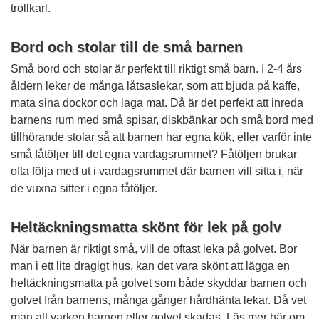
trollkarl.
Bord och stolar till de små barnen
Små bord och stolar är perfekt till riktigt små barn. I 2-4 års
åldern leker de många låtsaslekar, som att bjuda på kaffe,
mata sina dockor och laga mat. Då är det perfekt att inreda
barnens rum med små spisar, diskbänkar och små bord med
tillhörande stolar så att barnen har egna kök, eller varför inte
små fåtöljer till det egna vardagsrummet? Fåtöljen brukar
ofta följa med ut i vardagsrummet där barnen vill sitta i, när
de vuxna sitter i egna fåtöljer.
Heltäckningsmatta skönt för lek på golv
När barnen är riktigt små, vill de oftast leka på golvet. Bor
man i ett lite dragigt hus, kan det vara skönt att lägga en
heltäckningsmatta på golvet som både skyddar barnen och
golvet från barnens, många gånger hårdhänta lekar. Då vet
man att varken barnen eller golvet skadas. Läs mer här om