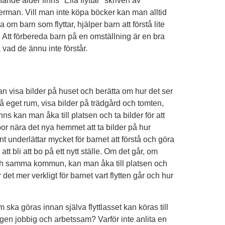
nde ålder finns "Ella flyttar" skriven av
man. Vill man inte köpa böcker kan man alltid
a om barn som flyttar, hjälper barn att förstå lite
 Att förbereda barn på en omställning är en bra
å vad de ännu inte förstår.
n visa bilder på huset och berätta om hur det ser
få eget rum, visa bilder på trädgård och tomten,
nns kan man åka till platsen och ta bilder för att
or nära det nya hemmet att ta bilder på hur
nt underlättar mycket för barnet att förstå och göra
tt bli att bo på ett nytt ställe. Om det går, om
ch samma kommun, kan man åka till platsen och
ir det mer verkligt för barnet vart flytten går och hur
ska göras innan själva flyttlasset kan köras till
ingen jobbig och arbetssam? Varför inte anlita en