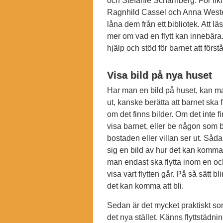
och Stefanie Scharnberg. För likna
Ragnhild Cassel och Anna Wester
låna dem från ett bibliotek. Att läs
mer om vad en flytt kan innebära.
hjälp och stöd för barnet att först
Visa bild på nya huset
Har man en bild på huset, kan ma
ut, kanske berätta att barnet ska 
om det finns bilder. Om det inte fi
visa barnet, eller be någon som b
bostaden eller villan ser ut. Såda
sig en bild av hur det kan komma a
man endast ska flytta inom en o
visa vart flytten går. På så sätt bl
det kan komma att bli.
Sedan är det mycket praktiskt som 
det nya stället. Känns flyttstädn