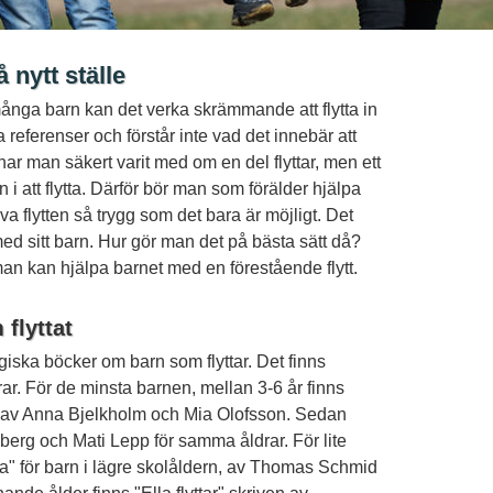
 nytt ställe
många barn kan det verka skrämmande att flytta in
 referenser och förstår inte vad det innebär att
 har man säkert varit med om en del flyttar, men ett
n i att flytta. Därför bör man som förälder hjälpa
lva flytten så trygg som det bara är möjligt. Det
ed sitt barn. Hur gör man det på bästa sätt då?
man kan hjälpa barnet med en förestående flytt.
flyttat
ska böcker om barn som flyttar. Det finns
rar. För de minsta barnen, mellan 3-6 år finns
r" av Anna Bjelkholm och Mia Olofsson. Sedan
 Åberg och Mati Lepp för samma åldrar. För lite
flytta" för barn i lägre skolåldern, av Thomas Schmid