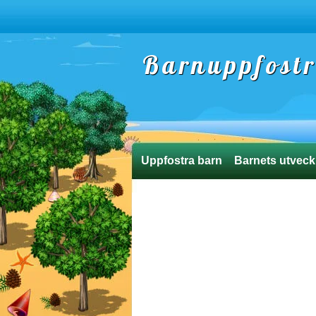
Barnuppfost
Uppfostra barn
Barnets utveck