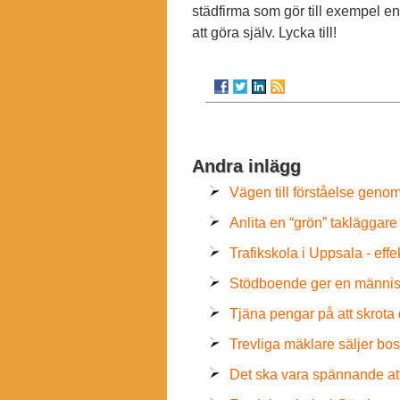
städfirma som gör till exempel e
att göra själv. Lycka till!
Andra inlägg
Vägen till förståelse gen
Anlita en “grön” takläggare
Trafikskola i Uppsala - effe
Stödboende ger en människa
Tjäna pengar på att skrota 
Trevliga mäklare säljer bos
Det ska vara spännande att