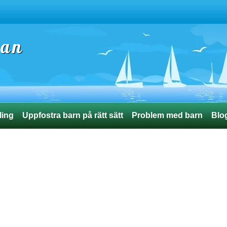
ran
ling
Uppfostra barn på rätt sätt
Problem med barn
Blo