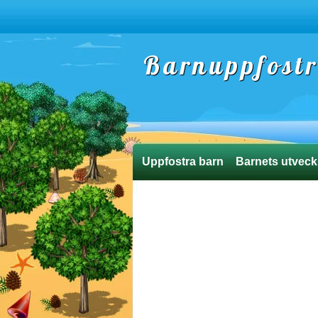
Barnuppfost
Uppfostra barn
Barnets utveck