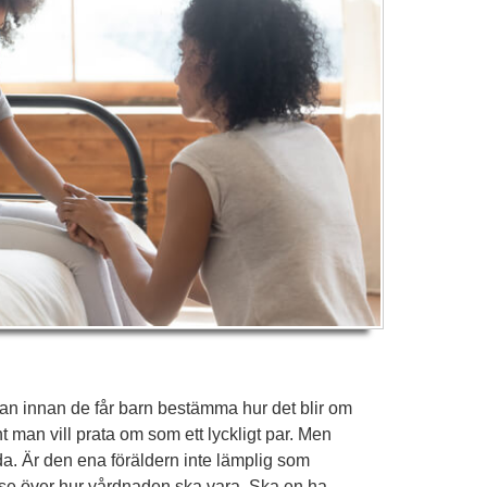
dan innan de får barn bestämma hur det blir om
nt man vill prata om som ett lyckligt par. Men
nda. Är den ena föräldern inte lämplig som
se över hur vårdnaden ska vara. Ska en ha