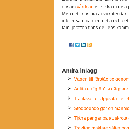
ensam
vårdnad
eller ska ni dela
Men det finns bra advokater där 
inte ensamma med detta och det är 
familjerätten finns de i ens komm
Andra inlägg
Vägen till förståelse gen
Anlita en “grön” takläggare
Trafikskola i Uppsala - effe
Stödboende ger en människa
Tjäna pengar på att skrota 
Trevliga mäklare säljer bos