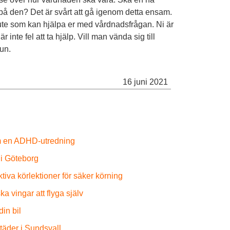
 på den? Det är svårt att gå igenom detta ensam.
ute som kan hjälpa er med vårdnadsfrågan. Ni är
inte fel att ta hjälp. Vill man vända sig till
un.
16 juni 2021
om en ADHD-utredning
 i Göteborg
ktiva körlektioner för säker körning
 vingar att flyga själv
din bil
täder i Sundsvall