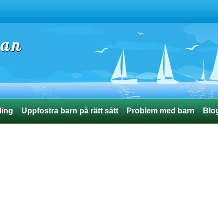
ran
ling
Uppfostra barn på rätt sätt
Problem med barn
Blo