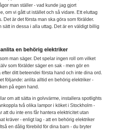
ågor man ställer - vad kunde jag gjort
om vi gått ut istället och så vidare. Ett eluttag
 Det är det första man ska göra som förälder.
ätt in dessa i alla uttag. Det är en väldigt billig
nlita en behörig elektriker
som man säger. Det spelar ingen roll om vilket
älv som förälder säger en sak - men gör en
 efter ditt beteendei första hand och inte dina ord.
t följande: anlita alltid en behörig elektriker -
saken på egen hand.
ar om att sätta in golvvärme, installera spotlights
ankoppla två olika lampor i köket i Stockholm -
är att du inte ens får hantera elektricitet utan
t kräver - enligt lag - att en behörig elektriker
ltså en dålig förebild för dina barn - du bryter