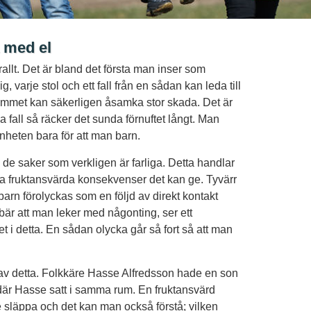
 med el
erallt. Det är bland det första man inser som
ig, varje stol och ett fall från en sådan kan leda till
hemmet kan säkerligen åsamka stor skada. Det är
a fall så räcker det sunda förnuftet långt. Man
heten bara för att man barn.
e saker som verkligen är farliga. Detta handlar
vilka fruktansvärda konsekvenser det kan ge. Tyvärr
barn förolyckas som en följd av direkt kontakt
ebär att man leker med någonting, ser ett
t i detta. En sådan olycka går så fort så att man
ll av detta. Folkkäre Hasse Alfredsson hade en son
där Hasse satt i samma rum. En fruktansvärd
 släppa och det kan man också förstå; vilken