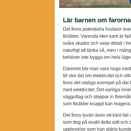
Lär barnen om farorna
Det finns potentiella livsfaror öv
förälder. Varenda liten kant är farl
svåra skador och varje detalj i 
naturligt att tänka så, men i mång
behöver inte bygga om hela lägen
Däremot bör man vara noga med d
till stor del om elektricitet och 
finns det otaliga exempel på där 
med elektricitet. Det vanliga inn
vägguttag och stoppar in föremåle
som förälder knappt kan reagera.
Det finns tyvärr även ett känt fa
som dog på exakt detta sätt och 
upplevelse som han aldrig kunde