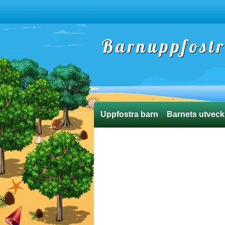
Barnuppfost
Uppfostra barn
Barnets utveck