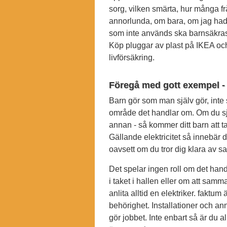
sorg, vilken smärta, hur många fr
annorlunda, om bara, om jag hade, 
som inte används ska barnsäkras.
Köp pluggar av plast på IKEA och s
livförsäkring.
Föregå med gott exempel - a
Barn gör som man själv gör, inte 
område det handlar om. Om du sj
annan - så kommer ditt barn att ta
Gällande elektricitet så innebär de
oavsett om du tror dig klara av 
Det spelar ingen roll om det handl
i taket i hallen eller om att samm
anlita alltid en elektriker. faktum 
behörighet. Installationer och anna
gör jobbet. Inte enbart så är du al