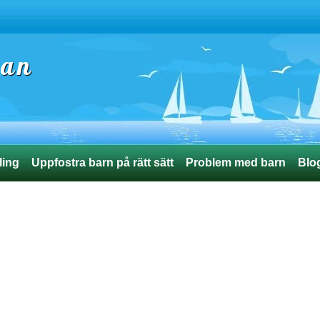
ran
ling
Uppfostra barn på rätt sätt
Problem med barn
Blo